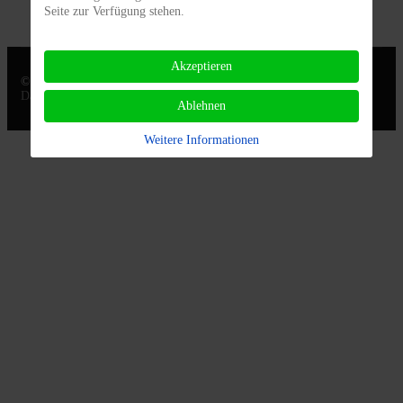
Seite zur Verfügung stehen.
Akzeptieren
© 2021 - 2026 BirmasOfInsta |
Kontakt |
Impressum
|
Datenschutzerklärung
Ablehnen
Weitere Informationen